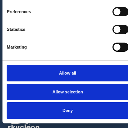
Preferences
Statistics
Benieuwd wat wij voor u
kunnen betekenen?
Marketing
Ontdek wat wij voor onze klanten hebben
gerealiseerd en hoe wij dit doen.
ONZE WERKWIJZE
Allow all
Allow selection
Deny