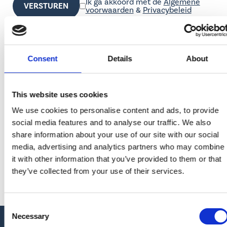
Ik ga akkoord met de
Algemene
voorwaarden
&
Privacybeleid
Consent
Details
About
Contact details
This website uses cookies
SkyClean Europe
We use cookies to personalise content and ads, to provide
Laverdonk 9a
social media features and to analyse our traffic. We also
5460 AB Veghel
share information about your use of our site with our social
media, advertising and analytics partners who may combine
0413 366 888
it with other information that you’ve provided to them or that
info@skyclean.nl
they’ve collected from your use of their services.
Consent
Necessary
Selection