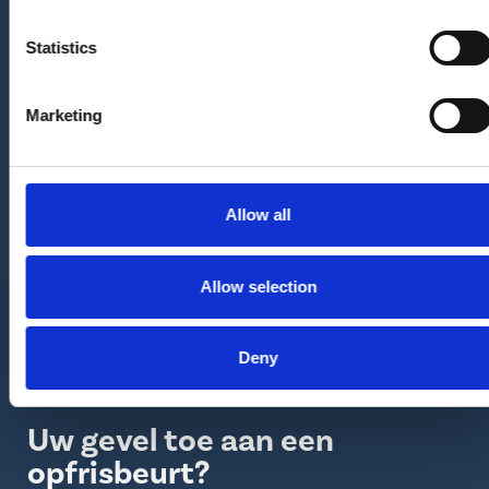
verder helpen
Statistics
Van inspectie tot oplevering streven wij naar
kwaliteit in alles wat we doen. Benieuwd hoe wij
dit doen?
Marketing
ONZE WERKWIJZE
Allow all
Allow selection
Deny
Uw gevel toe aan een
opfrisbeurt?