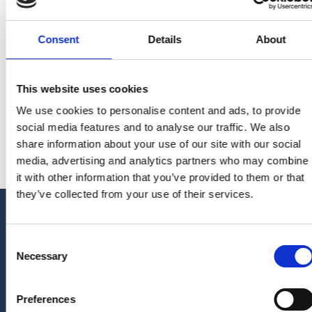
Contact details
Consent
Details
About
SkyClean Europe
Laverdonk 9a
5460 AB Veghel
This website uses cookies
We use cookies to personalise content and ads, to provide
0413 366 888
info@skyclean.nl
social media features and to analyse our traffic. We also
share information about your use of our site with our social
media, advertising and analytics partners who may combine
it with other information that you’ve provided to them or that
they’ve collected from your use of their services.
Consent
Necessary
Selection
Ontdek hoe wij onze klanten
Preferences