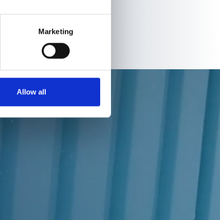
Marketing
enden
Allow all
 Branche?