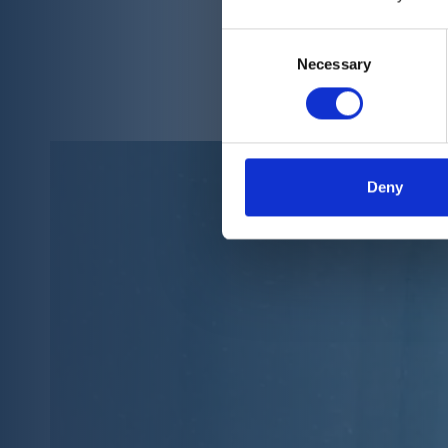
Consent
Necessary
Selection
Blei
Deny
Neugieri